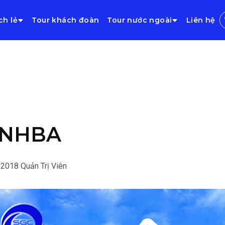
ch lẻ
Tour khách đoàn
Tour nước ngoài
Liên hệ
INHBA
/2018
Quản Trị Viên