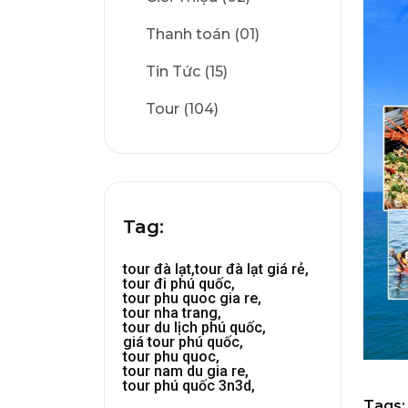
Thanh toán (01)
Tin Tức (15)
Tour (104)
Tag:
tour đà lạt,
tour đà lạt giá rẻ,
tour đi phú quốc,
tour phu quoc gia re,
tour nha trang,
tour du lịch phú quốc,
giá tour phú quốc,
tour phu quoc,
tour nam du gia re,
tour phú quốc 3n3d,
Tags: