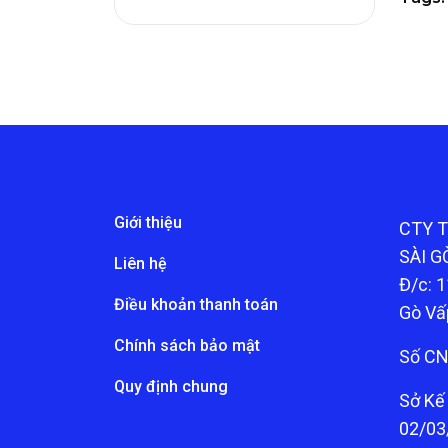
Giới thiệu
CTY 
SÀI G
Liên hệ
Đ/c: 1
Điều khoản thanh toán
Gò Vấ
Chính sách bảo mật
Số CN
Quy định chung
Sở Kế
02/03