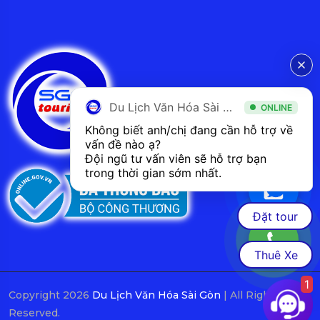
Du Lịch Văn Hóa Sài Gòn
ONLINE
Không biết anh/chị đang cần hỗ trợ về 
vấn đề nào ạ? 
Đội ngũ tư vấn viên sẽ hỗ trợ bạn 
trong thời gian sớm nhất.  
Đặt tour
Thuê Xe
1
Copyright 2026
Du Lịch Văn Hóa Sài Gòn
| All Rights
Reserved.