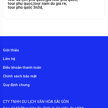
tour phu quoc,
tour nam du gia re,
tour phú quốc 3n3d,
Giới thiệu
Liên hệ
Điều khoản thanh toán
Chính sách bảo mật
Quy định chung
CTY TNHH DU LỊCH VĂN HÓA SÀI GÒN