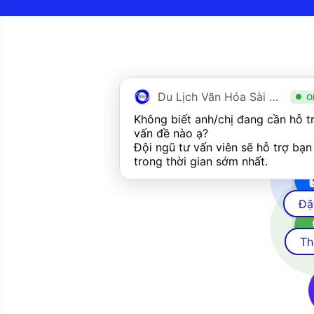
Du Lịch Văn Hóa Sài Gòn
O
Không biết anh/chị đang cần hỗ tr
vấn đề nào ạ? 
Đội ngũ tư vấn viên sẽ hỗ trợ bạn 
trong thời gian sớm nhất.  
Đặ
Th