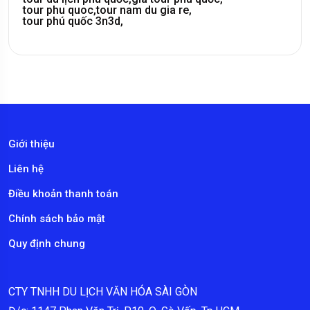
tour phu quoc,
tour nam du gia re,
tour phú quốc 3n3d,
Giới thiệu
Liên hệ
Điều khoản thanh toán
Chính sách bảo mật
Quy định chung
CTY TNHH DU LỊCH VĂN HÓA SÀI GÒN