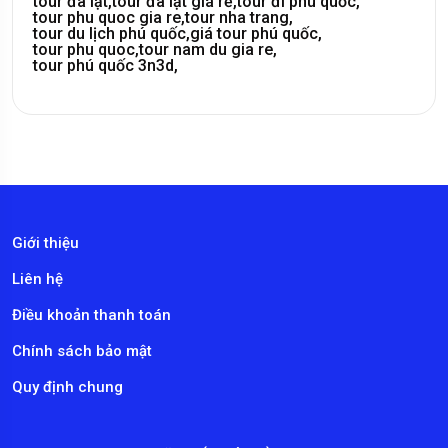
tour đà lạt,
tour đà lạt giá rẻ,
tour đi phú quốc,
tour phu quoc gia re,
tour nha trang,
tour du lịch phú quốc,
giá tour phú quốc,
tour phu quoc,
tour nam du gia re,
tour phú quốc 3n3d,
Giới thiệu
Liên hệ
Điều khoản thanh toán
Chính sách bảo mật
Quy định chung