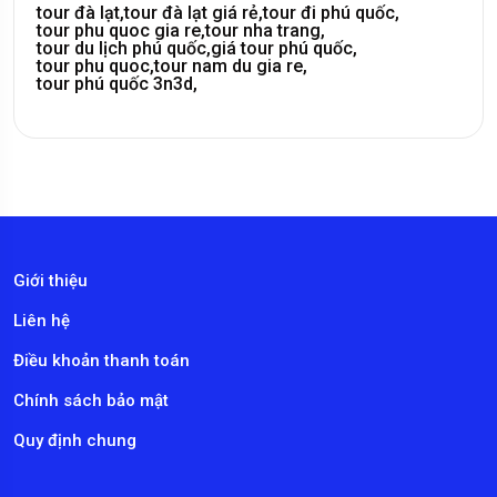
tour đà lạt,
tour đà lạt giá rẻ,
tour đi phú quốc,
tour phu quoc gia re,
tour nha trang,
tour du lịch phú quốc,
giá tour phú quốc,
tour phu quoc,
tour nam du gia re,
tour phú quốc 3n3d,
Giới thiệu
Liên hệ
Điều khoản thanh toán
Chính sách bảo mật
Quy định chung