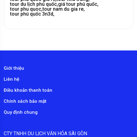
tour du lịch phú quốc,
giá tour phú quốc,
tour phu quoc,
tour nam du gia re,
tour phú quốc 3n3d,
Giới thiệu
Liên hệ
Điều khoản thanh toán
Chính sách bảo mật
Quy định chung
CTY TNHH DU LỊCH VĂN HÓA SÀI GÒN