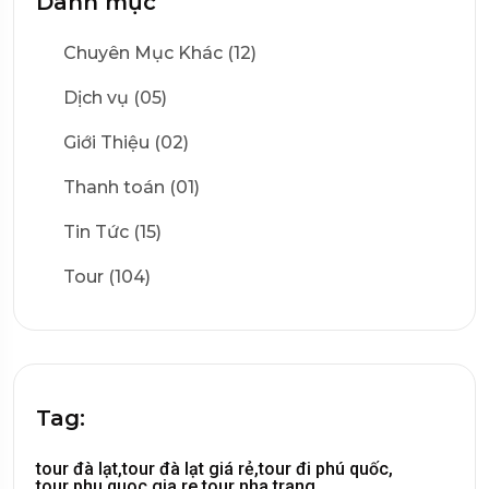
Danh mục
Chuyên Mục Khác (12)
Dịch vụ (05)
Giới Thiệu (02)
Thanh toán (01)
Tin Tức (15)
Tour (104)
Tag:
tour đà lạt,
tour đà lạt giá rẻ,
tour đi phú quốc,
tour phu quoc gia re,
tour nha trang,