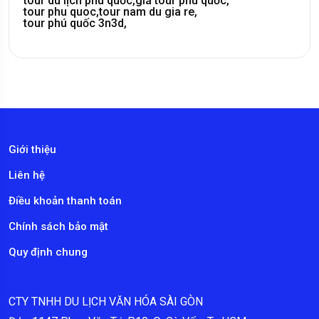
tour du lịch phú quốc,
giá tour phú quốc,
tour phu quoc,
tour nam du gia re,
tour phú quốc 3n3d,
Giới thiệu
Liên hệ
Điều khoản thanh toán
Chính sách bảo mật
Quy định chung
CTY TNHH DU LỊCH VĂN HÓA SÀI GÒN