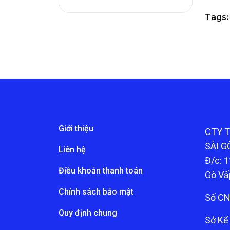
Tags:
Giới thiệu
CTY 
SÀI G
Liên hệ
Đ/c: 1
Điều khoản thanh toán
Gò Vấ
Chính sách bảo mật
Số CN
Quy định chung
Sở Kế