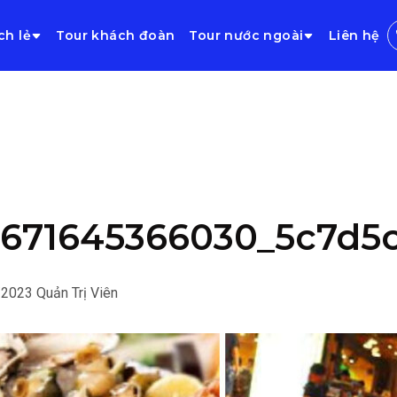
ch lẻ
Tour khách đoàn
Tour nước ngoài
Liên hệ
671645366030_5c7d5c
/2023
Quản Trị Viên