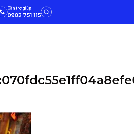
Cần trợ giúp
0902 751 115
070fdc55e1ff04a8efe