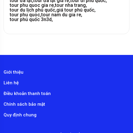
tour đà lạt,
tour đà lạt giá rẻ,
tour đi phú quốc,
tour phu quoc gia re,
tour nha trang,
tour du lịch phú quốc,
giá tour phú quốc,
tour phu quoc,
tour nam du gia re,
tour phú quốc 3n3d,
Giới thiệu
Liên hệ
Điều khoản thanh toán
Chính sách bảo mật
Quy định chung