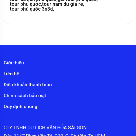
tour phu quoc,
tour nam du gia re,
tour phú quốc 3n3d,
Giới thiệu
Liên hệ
Điều khoản thanh toán
Chính sách bảo mật
Quy định chung
CTY TNHH DU LỊCH VĂN HÓA SÀI GÒN