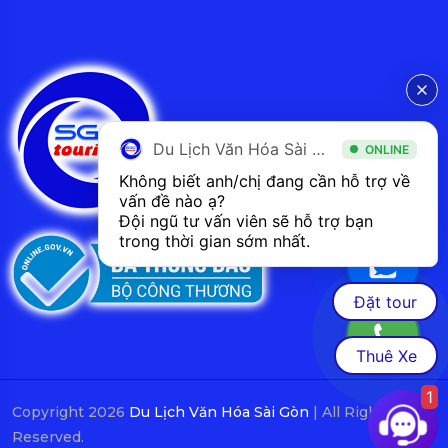
Du Lịch Văn Hóa Sài Gòn
ONLINE
Không biết anh/chị đang cần hỗ trợ về 
vấn đề nào ạ? 
Đội ngũ tư vấn viên sẽ hỗ trợ bạn 
trong thời gian sớm nhất.  
Đặt tour
Thuê Xe
1
Copyright 2026
Du Lịch Văn Hóa Sài Gòn
| All Rights
Reserved.