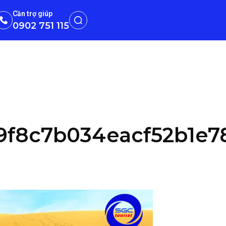
Cần trợ giúp
0902 751 115
9f8c7b034eacf52b1e7