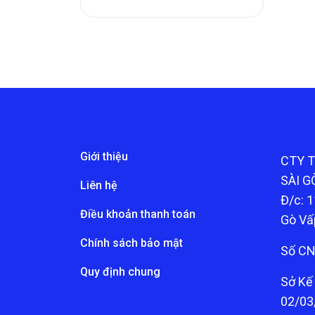
Giới thiệu
CTY 
SÀI G
Liên hệ
Đ/c: 1
Điều khoản thanh toán
Gò Vấ
Chính sách bảo mật
Số CN
Quy định chung
Sở Kế
02/03