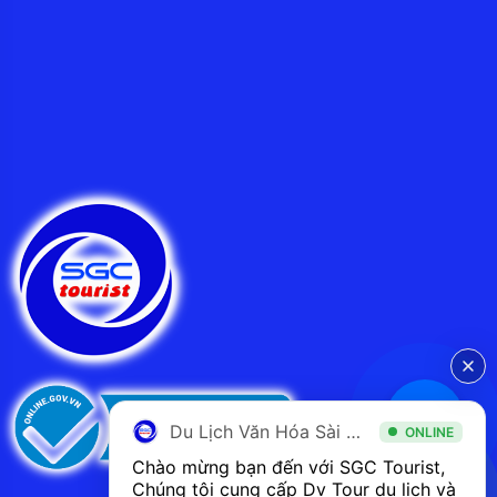
Du Lịch Văn Hóa Sài Gòn
ONLINE
Chào mừng bạn đến với SGC Tourist, 
Chúng tôi cung cấp Dv Tour du lịch và 