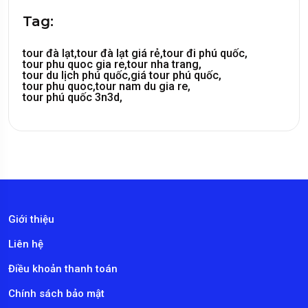
Tag:
tour đà lạt,
tour đà lạt giá rẻ,
tour đi phú quốc,
tour phu quoc gia re,
tour nha trang,
tour du lịch phú quốc,
giá tour phú quốc,
tour phu quoc,
tour nam du gia re,
tour phú quốc 3n3d,
Giới thiệu
Liên hệ
Điều khoản thanh toán
Chính sách bảo mật