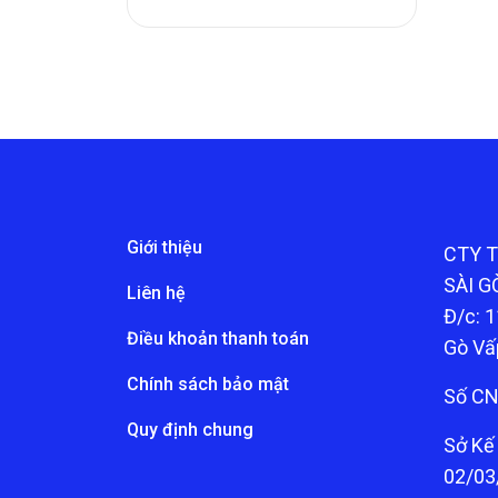
Giới thiệu
CTY 
SÀI G
Liên hệ
Đ/c: 1
Điều khoản thanh toán
Gò Vấ
Chính sách bảo mật
Số CN
Quy định chung
Sở Kế
02/03