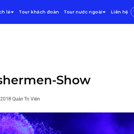
ch lẻ
Tour khách đoàn
Tour nước ngoài
Liên hệ
ishermen-Show
/2018
Quản Trị Viên