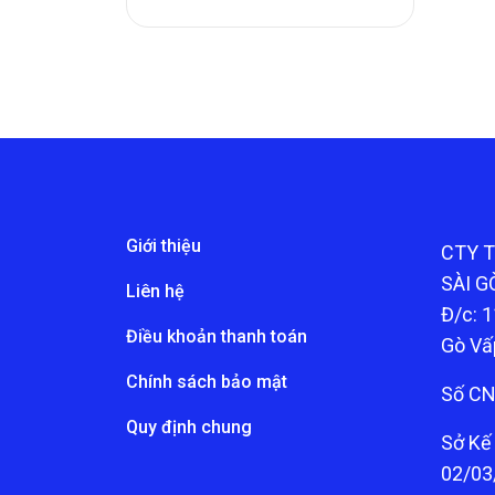
Giới thiệu
CTY 
SÀI G
Liên hệ
Đ/c: 1
Điều khoản thanh toán
Gò Vấ
Chính sách bảo mật
Số CN
Quy định chung
Sở Kế
02/03