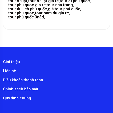
tour đà lạt,
tour đà lạt giá rẻ,
tour đi phú quốc,
tour phu quoc gia re,
tour nha trang,
tour du lịch phú quốc,
giá tour phú quốc,
tour phu quoc,
tour nam du gia re,
tour phú quốc 3n3d,
Giới thiệu
Liên hệ
Điều khoản thanh toán
Chính sách bảo mật
Quy định chung