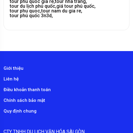
tour phu quoc gia re,
tour nha trang,
tour du lịch phú quốc,
giá tour phú quốc,
tour phu quoc,
tour nam du gia re,
tour phú quốc 3n3d,
Giới thiệu
Liên hệ
Điều khoản thanh toán
Chính sách bảo mật
Quy định chung
CTY TNHH DU LỊCH VĂN HÓA SÀI GÒN