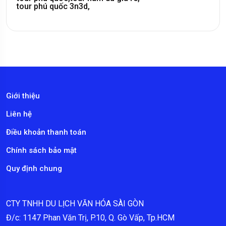
tour phú quốc 3n3d,
Giới thiệu
Liên hệ
Điều khoản thanh toán
Chính sách bảo mật
Quy định chung
CTY TNHH DU LỊCH VĂN HÓA SÀI GÒN
Đ/c: 1147 Phan Văn Trị, P.10, Q. Gò Vấp, Tp.HCM