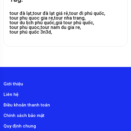
tour đà lạt,
tour đà lạt giá rẻ,
tour đi phú quốc,
tour phu quoc gia re,
tour nha trang,
tour du lịch phú quốc,
giá tour phú quốc,
tour phu quoc,
tour nam du gia re,
tour phú quốc 3n3d,
Giới thiệu
Liên hệ
Điều khoản thanh toán
Chính sách bảo mật
Quy định chung