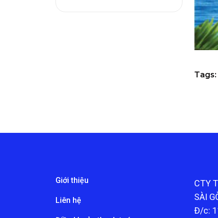
Tags:
Giới thiệu
CTY 
SÀI G
Liên hệ
Đ/c: 1