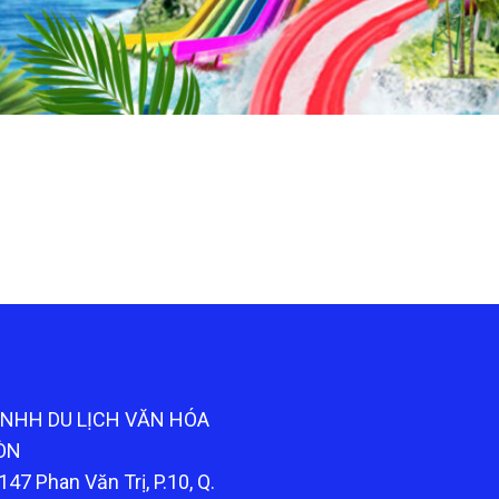
TNHH DU LỊCH VĂN HÓA
ÒN
147 Phan Văn Trị, P.10, Q.