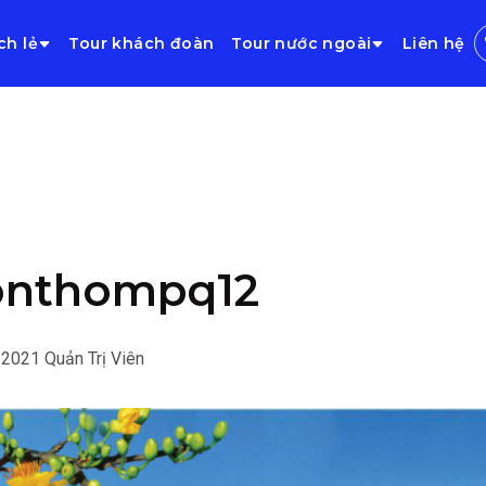
ch lẻ
Tour khách đoàn
Tour nước ngoài
Liên hệ
onthompq12
/2021
Quản Trị Viên