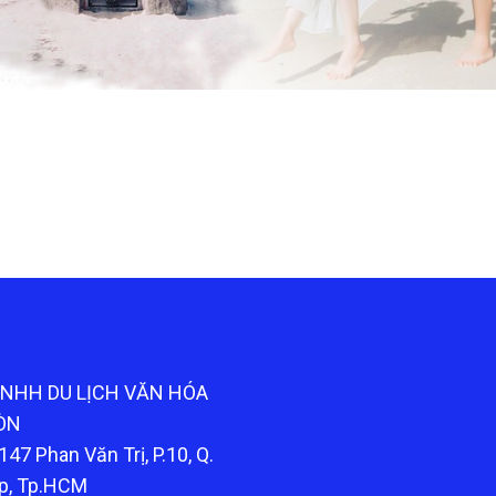
TNHH DU LỊCH VĂN HÓA
ÒN
147 Phan Văn Trị, P.10, Q.
p, Tp.HCM