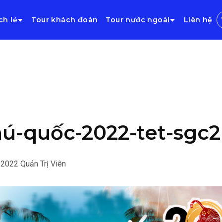
ch lẻ
Tour khách đoàn
Tour nước ngoài
Liên hệ
ú-quốc-2022-tet-sgc2
/2022
Quản Trị Viên