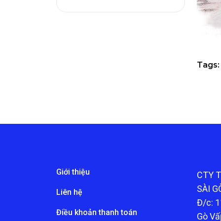
Tags:
Giới thiệu
CTY 
SÀI G
Liên hệ
Đ/c: 1
Điều khoản thanh toán
Gò Vấ