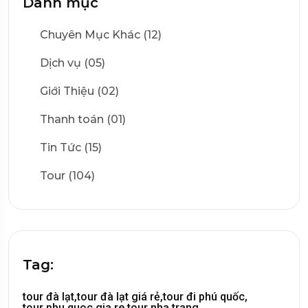
Danh mục
Chuyên Mục Khác (12)
Dịch vụ (05)
Giới Thiệu (02)
Thanh toán (01)
Tin Tức (15)
Tour (104)
Tag:
tour đà lạt,
tour đà lạt giá rẻ,
tour đi phú quốc,
tour phu quoc gia re,
tour nha trang,