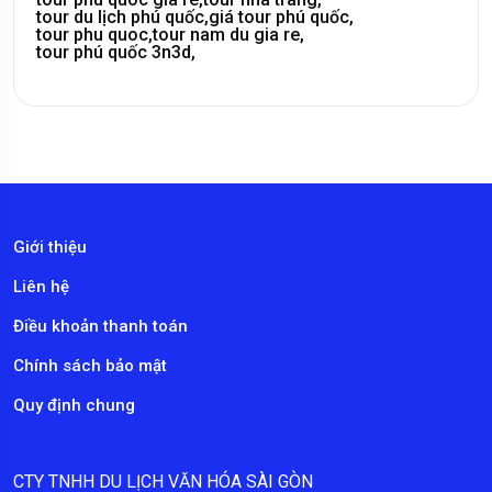
tour du lịch phú quốc,
giá tour phú quốc,
tour phu quoc,
tour nam du gia re,
tour phú quốc 3n3d,
Giới thiệu
Liên hệ
Điều khoản thanh toán
Chính sách bảo mật
Quy định chung
CTY TNHH DU LỊCH VĂN HÓA SÀI GÒN