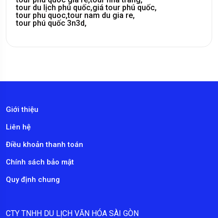
tour du lịch phú quốc,
giá tour phú quốc,
tour phu quoc,
tour nam du gia re,
tour phú quốc 3n3d,
Giới thiệu
Liên hệ
Điều khoản thanh toán
Chính sách bảo mật
Quy định chung
CTY TNHH DU LỊCH VĂN HÓA SÀI GÒN