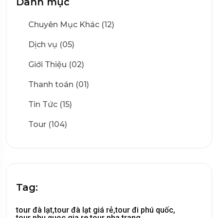
Danh mục
Chuyên Mục Khác (12)
Dịch vụ (05)
Giới Thiệu (02)
Thanh toán (01)
Tin Tức (15)
Tour (104)
Tag:
tour đà lạt,
tour đà lạt giá rẻ,
tour đi phú quốc,
tour phu quoc gia re,
tour nha trang,