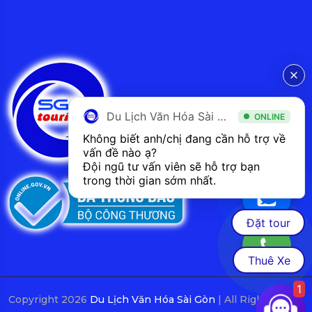
Du Lịch Văn Hóa Sài Gòn
ONLINE
Không biết anh/chị đang cần hỗ trợ về 
vấn đề nào ạ? 
Đội ngũ tư vấn viên sẽ hỗ trợ bạn 
trong thời gian sớm nhất.  
Đặt tour
Thuê Xe
1
Copyright 2026
Du Lịch Văn Hóa Sài Gòn
| All Rights