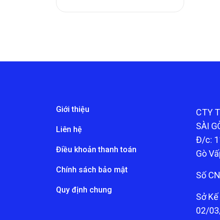
Giới thiệu
CTY 
SÀI G
Liên hệ
Đ/c: 1
Điều khoản thanh toán
Gò Vấ
Chính sách bảo mật
Số CN
Quy định chung
Sở Kế
02/03