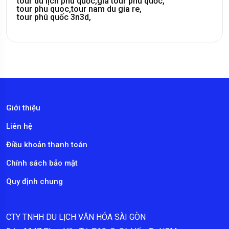
tour du lịch phú quốc,
giá tour phú quốc,
tour phu quoc,
tour nam du gia re,
tour phú quốc 3n3d,
Giới thiệu
Liên hệ
Điều khoản thanh toán
Chính sách bảo mật
Quy định chung
CTY TNHH DU LỊCH VĂN HÓA SÀI GÒN