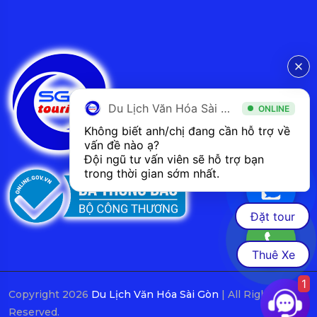
Du Lịch Văn Hóa Sài Gòn
ONLINE
Không biết anh/chị đang cần hỗ trợ về 
vấn đề nào ạ? 
Đội ngũ tư vấn viên sẽ hỗ trợ bạn 
trong thời gian sớm nhất.  
Đặt tour
Thuê Xe
1
Copyright 2026
Du Lịch Văn Hóa Sài Gòn
| All Rights
Reserved.