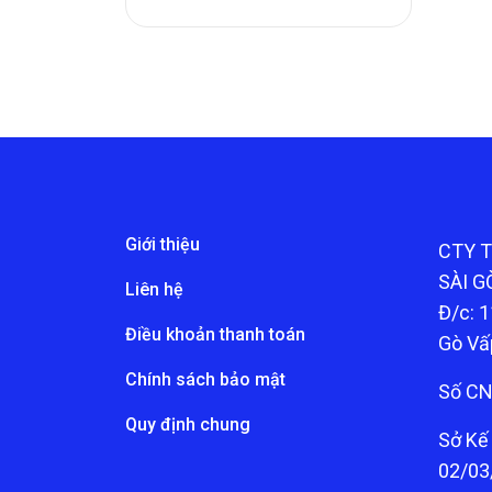
Giới thiệu
CTY 
SÀI G
Liên hệ
Đ/c: 1
Điều khoản thanh toán
Gò Vấ
Chính sách bảo mật
Số CN
Quy định chung
Sở Kế
02/03