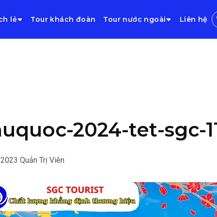
ch lẻ
Tour khách đoàn
Tour nước ngoài
Liên hệ
uquoc-2024-tet-sgc-1
/2023
Quản Trị Viên