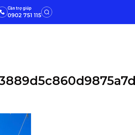
Cần trợ giúp
0902 751 115
63889d5c860d9875a7d