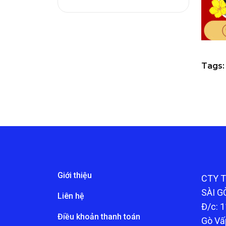
Tags:
Giới thiệu
CTY 
SÀI G
Liên hệ
Đ/c: 1
Điều khoản thanh toán
Gò Vấ