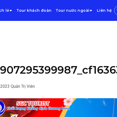
ch lẻ
Tour khách đoàn
Tour nước ngoài
Liên hệ
907295399987_cf163
/2023
Quản Trị Viên