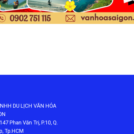
TNHH DU LỊCH VĂN HÓA
ÒN
147 Phan Văn Trị, P.10, Q.
p, Tp.HCM