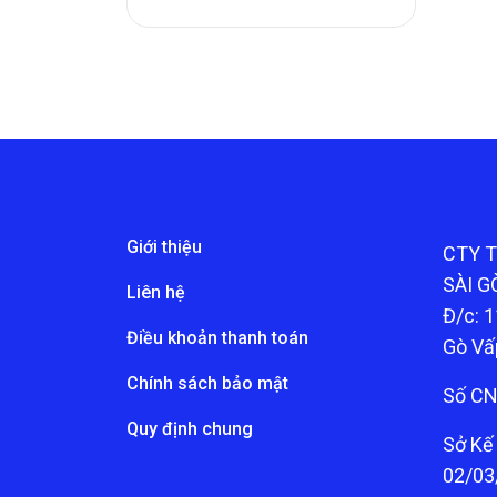
Giới thiệu
CTY 
SÀI G
Liên hệ
Đ/c: 1
Điều khoản thanh toán
Gò Vấ
Chính sách bảo mật
Số CN
Quy định chung
Sở Kế
02/03