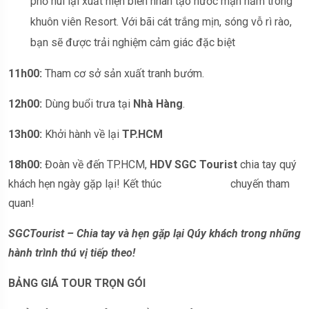
phố núi lại xuất hiện biển nhân tạo nước mặn nằm trong
khuôn viên Resort. Với bãi cát trắng mịn, sóng vỗ rì rào,
bạn sẽ được trải nghiệm cảm giác đặc biệt
11h00:
Tham cơ sở sản xuất tranh bướm.
12h00:
Dùng buổi trưa tại
Nhà Hàng
.
13h00:
Khởi hành về lại
TP
.
HC
M
18h00:
Đoàn về đến TP.HCM,
HDV SGC Tourist
chia tay quý
khách hẹn ngày gặp lại! Kết thúc chuyến tham
quan!
SGCTourist
– Chia tay và hẹn gặp lại Qúy khách trong những
hành trình thú vị tiếp theo!
BẢNG GIÁ TOUR TRỌN GÓI