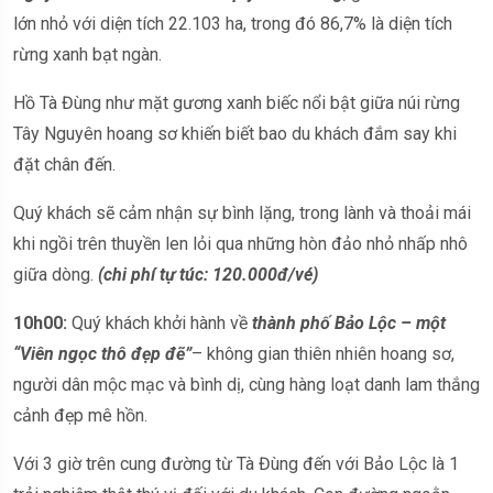
lớn nhỏ với diện tích 22.103 ha, trong đó 86,7% là diện tích
rừng xanh bạt ngàn.
Hồ Tà Đùng như mặt gương xanh biếc nổi bật giữa núi rừng
Tây Nguyên hoang sơ khiến biết bao du khách đắm say khi
đặt chân đến.
Quý khách sẽ cảm nhận sự bình lặng, trong lành và thoải mái
khi ngồi trên thuyền len lỏi qua những hòn đảo nhỏ nhấp nhô
giữa dòng.
(chi phí tự túc: 120.000đ/vé)
10h00:
Quý khách khởi hành về
thành phố Bảo Lộc
– một
“Viên ngọc thô đẹp đẽ”
– không gian thiên nhiên hoang sơ,
người dân mộc mạc và bình dị, cùng hàng loạt danh lam thắng
cảnh đẹp mê hồn.
Với 3 giờ trên cung đường từ Tà Đùng đến với Bảo Lộc là 1