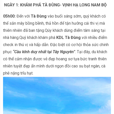
NGÀY 1: KHÁM PHÁ TÀ ĐÙNG- VỊNH HẠ LONG NAM BỘ
05h00:
Đến với
Tà Đùng
vào buổi sáng sớm, quý khách có
thể săn mây bồng bềnh, thả hồn để tận hưởng cái thi vị mà
thiên nhiên đã ban tặng.Qúy khách dùng điểm tâm sáng tại
nhà hàng.Quý khách khám phá
KDL Tà Đùng
với nhiều điểm
check in thú vị và hấp dẫn. Đặc biệt có cơ hội thỏa sức chinh
phục
“Cầu kính duy nhất tại Tây Nguyên”
. Tại đây, du khách
có thể cảm nhận được vẻ đẹp hoang sơ tựa bức tranh thiên
nhiên tuyệt đẹp ẩn mình dưới ngọn đồi cao su bạt ngàn, cà
phê nặng trĩu hạt.