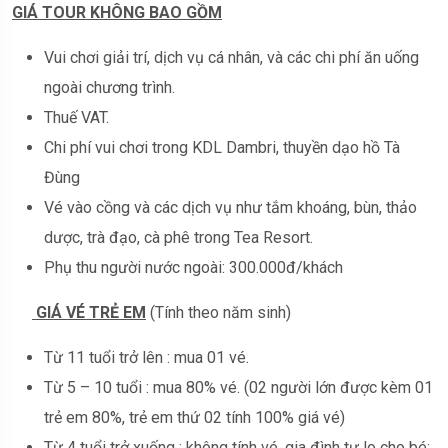
GIÁ TOUR KHÔNG BAO GỒM
Vui chơi giải trí, dịch vụ cá nhân, và các chi phí ăn uống
ngoài chương trình.
Thuế VAT.
Chi phí vui chơi trong KDL Dambri, thuyền dạo hồ Tà
Đùng
Vé vào cồng và các dịch vụ như tắm khoáng, bùn, thảo
dược, trà đạo, cà phê trong Tea Resort.
Phụ thu người nước ngoài: 300.000đ/khách
GIÁ VÉ TRẺ EM
(Tính theo năm sinh)
Từ 11 tuổi trở lên : mua 01 vé.
Từ 5 – 10 tuổi : mua 80% vé. (02 người lớn được kèm 01
trẻ em 80%, trẻ em thứ 02 tính 100% giá vé)
Từ 4 tuổi trở xuống : không tính vé, gia đình tự lo cho bé: