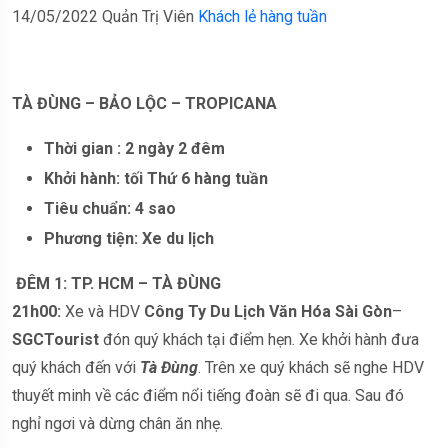
14/05/2022
Quản Trị Viên
Khách lẻ hàng tuần
TÀ ĐÙNG – BẢO LỘC – TROPICANA
Thời gian
:
2
ngày
2
đêm
Khởi
hành:
tối Thứ 6 hàng tuần
Tiêu chuẩn:
4 sao
Phương tiện: Xe du lịch
ĐÊM 1: TP. HCM – TÀ ĐÙNG
21h00:
Xe và HDV
Công Ty Du Lịch Văn Hóa Sài Gòn
–
SGCTourist
đón quý khách tại điểm hẹn. Xe khởi hành đưa
quý khách đến với
Tà Đùng
. Trên xe quý khách sẽ nghe HDV
thuyết minh về các điểm nổi tiếng đoàn sẽ đi qua. Sau đó
nghỉ ngơi và dừng chân ăn nhẹ.