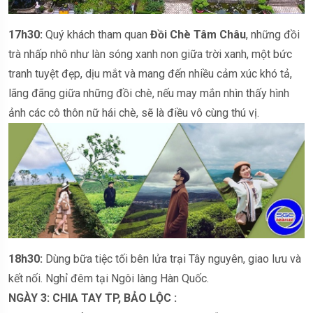
1
7
h30:
Quý khách tham quan
Đồi Chè Tâm Châu
, những đồi
trà nhấp nhô như làn sóng xanh non giữa trời xanh, một bức
tranh tuyệt đẹp, dịu mắt và mang đến nhiều cảm xúc khó tả,
lãng đãng giữa những đồi chè, nếu may mắn nhìn thấy hình
ảnh các cô thôn nữ hái chè, sẽ là điều vô cùng thú vị.
18h30:
Dùng bữa tiệc tối bên lửa trại Tây nguyên, giao lưu và
kết nối. Nghỉ đêm tại Ngôi làng Hàn Quốc.
NGÀY 3: CHIA TAY TP, BẢO LỘC :