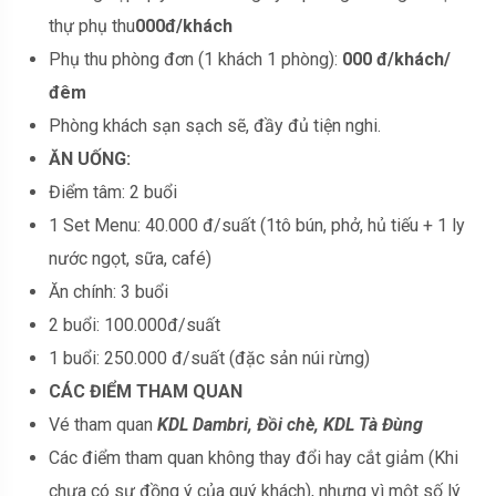
thự phụ thu
000đ/khách
Phụ thu phòng đơn (1 khách 1 phòng):
000 đ/khách/
đêm
Phòng khách sạn sạch sẽ, đầy đủ tiện nghi.
ĂN UỐNG:
Điểm tâm: 2 buổi
1 Set Menu: 40.000 đ/suất (1tô bún, phở, hủ tiếu + 1 ly
nước ngọt, sữa, café)
Ăn chính: 3 buổi
2 buổi: 100.000đ/suất
1 buổi: 250.000 đ/suất (đặc sản núi rừng)
CÁC ĐIỂM THAM QUAN
Vé tham quan
KDL Dambri, Đồi chè, KDL Tà Đùng
Các điểm tham quan không thay đổi hay cắt giảm (Khi
chưa có sự đồng ý của quý khách), nhưng vì một số lý