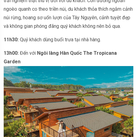
trải nghiệm thật thú vị đối với du khách. Con đường ngoằn
ngoèo quanh co theo triền núi, du khách thỏa thích ngắm cảnh
núi rừng, hoang sơ uốn lượn của Tây Nguyên, cảnh tuyệt đẹp
và không gian phóng đãng quý khách không nên bỏ qua.
1
1
h
3
0:
Quý khách dùng buổi trưa tại nhà hàng.
13h00:
Đến với
Ngôi làng Hàn Quốc The Tropicana
Garden