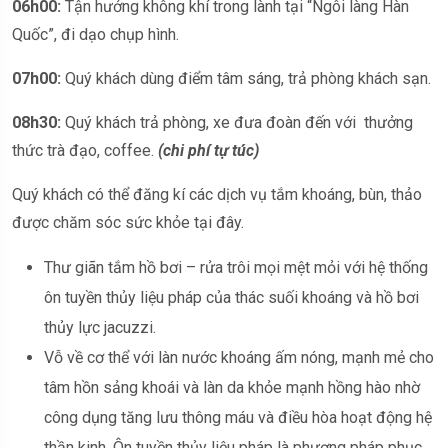
0
6h00:
Tận hưởng không khí trong lành tại “Ngôi làng Hàn
Quốc”, đi dạo chụp hình.
07h00:
Quý khách dùng điểm tâm sáng, trả phòng khách sạn.
08h30:
Quý khách trả phòng, xe đưa đoàn đến với thưởng
thức trà đạo, coffee.
(chi phí tự túc)
Quý khách có thể đăng kí các dịch vụ tắm khoáng, bùn, thảo
được chăm sóc sức khỏe tại đây.
Thư giãn tắm hồ bơi – rửa trôi mọi mệt mỏi với hệ thống
ôn tuyền thủy liệu pháp của thác suối khoáng và hồ bơi
thủy lực jacuzzi.
Vỗ về cơ thể với làn nước khoáng ấm nóng, mạnh mẻ cho
tâm hồn sảng khoái và làn da khỏe mạnh hồng hào nhờ
công dụng tăng lưu thông máu và điều hòa hoạt động hệ
thần kinh. Ôn tuyền thủy liệu pháp là phương pháp phục