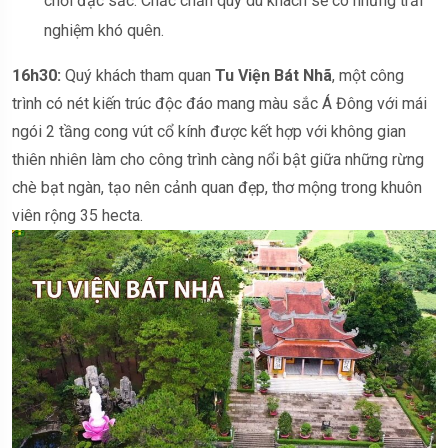
chơi đặc sắc. Chắc chắn quý du khách sẽ có những trải
nghiệm khó quên.
16h
3
0:
Quý khách tham quan
Tu Viện Bát Nhã
, một công
trình có nét kiến trúc độc đáo mang màu sắc Á Đông với mái
ngói 2 tầng cong vút cổ kính được kết hợp với không gian
thiên nhiên làm cho công trình càng nổi bật giữa những rừng
chè bạt ngàn, tạo nên cảnh quan đẹp, thơ mộng trong khuôn
viên rộng 35 hecta.