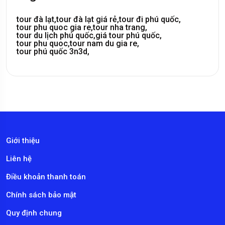
tour đà lạt,
tour đà lạt giá rẻ,
tour đi phú quốc,
tour phu quoc gia re,
tour nha trang,
tour du lịch phú quốc,
giá tour phú quốc,
tour phu quoc,
tour nam du gia re,
tour phú quốc 3n3d,
Giới thiệu
Liên hệ
Điều khoản thanh toán
Chính sách bảo mật
Quy định chung