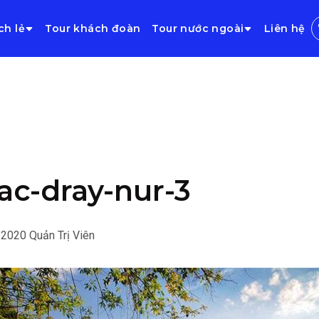
ch lẻ
Tour khách đoàn
Tour nước ngoài
Liên hệ
ac-dray-nur-3
/2020
Quản Trị Viên