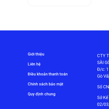
Giới thiệu
CTY 
SÀI G
Liên hệ
Đ/c: 1
Điều khoản thanh toán
Gò Vấ
Chính sách bảo mật
Số CN
Quy định chung
Sở Kế
02/03