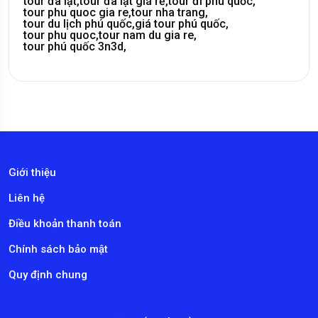
tour đà lạt,
tour đà lạt giá rẻ,
tour đi phú quốc,
tour phu quoc gia re,
tour nha trang,
tour du lịch phú quốc,
giá tour phú quốc,
tour phu quoc,
tour nam du gia re,
tour phú quốc 3n3d,
Giới thiệu
Liên hệ
Điều khoản thanh toán
Chính sách bảo mật
Quy định chung