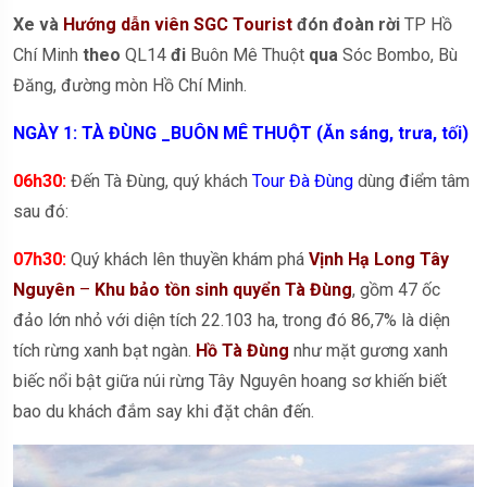
Xe và
Hướng dẫn viên SGC Tourist
đón đoàn rời
TP Hồ
Chí Minh
theo
QL14
đi
Buôn Mê Thuột
qua
Sóc Bombo, Bù
Đăng, đường mòn Hồ Chí Minh.
NGÀY 1
:
TÀ ĐÙNG _
BUÔN MÊ THUỘT
(Ăn sáng, trưa, tối)
06
h30:
Đến Tà Đùng, quý khách
Tour Đà Đùng
dùng điểm tâm
sau đó:
07h30:
Quý khách lên thuyền khám phá
Vịnh Hạ Long Tây
Nguyên
–
Khu bảo tồn sinh quyển Tà Đùng
, gồm 47 ốc
đảo lớn nhỏ với diện tích 22.103 ha, trong đó 86,7% là diện
tích rừng xanh bạt ngàn.
Hồ Tà Đùng
như mặt gương xanh
biếc nổi bật giữa núi rừng Tây Nguyên hoang sơ khiến biết
bao du khách đắm say khi đặt chân đến.