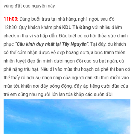
vùng đất cao nguyên này.
11h00:
Dùng buổi trưa tại nhà hàng, nghỉ ngơi. sau đó
12h30: Quý khách khám phá
KDL Tà Đùng
với nhiều điểm
check in thú vị và hấp dẫn. Đặc biệt có cơ hội thỏa sức chinh
phục
“Cầu kính duy nhất tại Tây Nguyên”
. Tại đây, du khách
có thể cảm nhận được vẻ đẹp hoang sơ tựa bức tranh thiên
nhiên tuyệt đẹp ẩn mình dưới ngọn đồi cao su bạt ngàn, cà
phê nặng trĩu hạt. Nếu đi vào mùa thu hoạch cà phê thì bạn có
thể thấy rõ hơn sự nhộn nhịp của người dân khi thời điểm vào
mùa tới, khiến nơi đây sống động, đầy ắp tiếng cười đùa của
trẻ em cũng như người lớn lan tỏa khắp các sườn đồi.