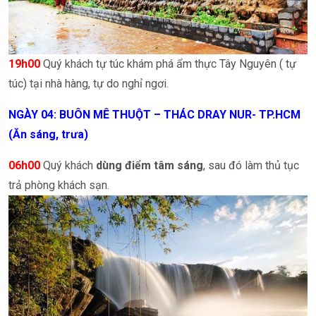
19h00
Quý khách tự túc khám phá ẩm thực Tây Nguyên ( tự
túc) tại nhà hàng, tự do nghỉ ngơi.
NGÀY 04: BUÔN M
Ê
THUỘT –
THÁC DRAY NUR-
TP.HCM
(Ăn sáng, trưa)
06h00
Quý khách
dùng điểm tâm sáng
, sau đó làm thủ tục
trả phòng khách sạn.