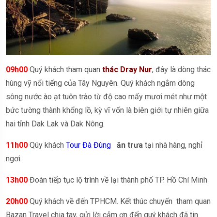
09h00
Quý khách tham quan
thác Dray Nur
, đây là dòng thác
hùng vỹ nổi tiếng của Tây Nguyên. Quý khách ngắm dòng
sông nước ào ạt tuôn trào từ độ cao mấy mươi mét như một
bức tường thành khổng lồ, kỳ vĩ vốn là biên giới tự nhiên giữa
hai tỉnh Dak Lak và Dak Nông.
11h00
Qúy khách
Tour Đà Đùng
ăn trưa
tại nhà hàng, nghỉ
ngơi.
13h00
Đoàn tiếp tục lộ trình về lại thành phố TP. Hồ Chí Minh
20h00
Quý khách về đến TPHCM. Kết thúc chuyến tham quan
Bazan Travel chia tay, gửi lời cảm ơn đến quý khách đã tin