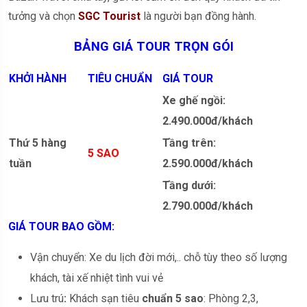
tưởng và chọn
SGC
Tourist
là người bạn đồng hành.
BẢNG GIÁ TOUR TRỌN GÓI
KHỞI HÀNH
TIÊU CHUẨN
GIÁ TOUR
Xe ghế ngồi:
2.490.000đ/khách
Thứ 5 hàng
Tầng trên:
5 SAO
tuần
2.590.000đ/khách
Tầng dưới:
2.790.000đ/khách
GIÁ TOUR BAO GỒM:
Vận chuyển: Xe du lịch đời mới,.. chỗ tùy theo số lượng
khách, tài xế nhiệt tình vui vẻ
Lưu trú
:
Khách sạn tiêu
chuẩn 5 sao
: Phòng 2,3,