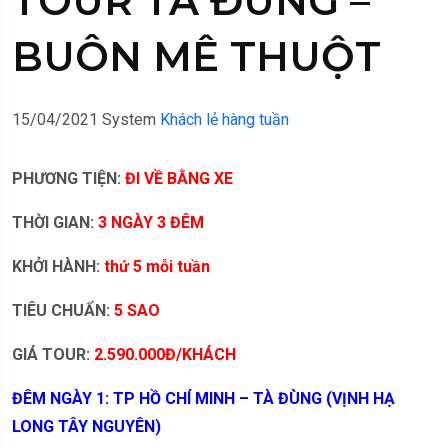
TOUR TÀ ĐÙNG –
BUÔN MÊ THUỘT
15/04/2021
System
Khách lẻ hàng tuần
PHƯƠNG TIỆN:
ĐI VỀ BẰNG XE
THỜI GIAN:
3 NGÀY 3 ĐÊM
KHỞI HÀNH:
thứ 5 mỗi tuần
TIÊU CHUẨN:
5 SAO
GIÁ TOUR:
2.590.000Đ/KHÁCH
ĐÊM NGÀY 1:
TP HỒ CHÍ MINH
–
TÀ ĐÙNG (VỊNH HẠ
LONG TÂY NGUYÊN)