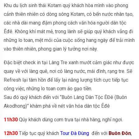
Khu du lịch sinh thái Kotam quý khách hòa mình vào phong
cảnh thiên nhiên có dòng sông Kotam, có bến nước nhân tạo,
các nhà dài mang đậm phong cách văn hóa người dân tộc
Êđê. Không khí mát mẻ, trong lành sẽ giúp quý khách vẳng đi
những lo toan, mệt mỏi của cuộc sống hang ngày để trải mình
vào thiên nhiên, phong gian lý tưởng nơi này.
Đặc biệt check in tại Làng Tre xanh mướt cảm giác như được
quay về với làng quê, nơi có làng nước, mái đình, rạng tre. Sẽ
Refresh lại tâm hồn để lấy lại năng lượng tích cực tiếp tục
công việc, những lo toan cơm áo gạo tiền.
Sau đó quý khách đến với “Buôn Làng Dân Tộc ÊĐê (Buôn
Akodhong)” khám phá về nét văn hóa dân tộc Êđê
11h30
Qúy khách dùng cơm trưa tại nhà hàng, nghỉ ngơi.
12h30
Tiếp tục quý khách
Tour Đà Đùng
đến với
Buôn Đôn
,