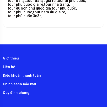
tour đà lạt,
tour đà lạt giá rẻ,
tour đi phú quốc,
tour phu quoc gia re,
tour nha trang,
tour du lịch phú quốc,
giá tour phú quốc,
tour phu quoc,
tour nam du gia re,
tour phú quốc 3n3d,
Giới thiệu
Liên hệ
Điều khoản thanh toán
Chính sách bảo mật
Quy định chung