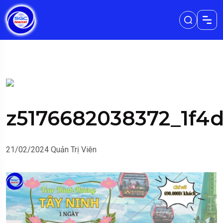
z5176682038372_1f4
21/02/2024
Quản Trị Viên