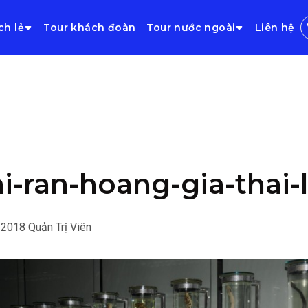
ch lẻ
Tour khách đoàn
Tour nước ngoài
Liên hệ
ai-ran-hoang-gia-thai-
/2018
Quản Trị Viên