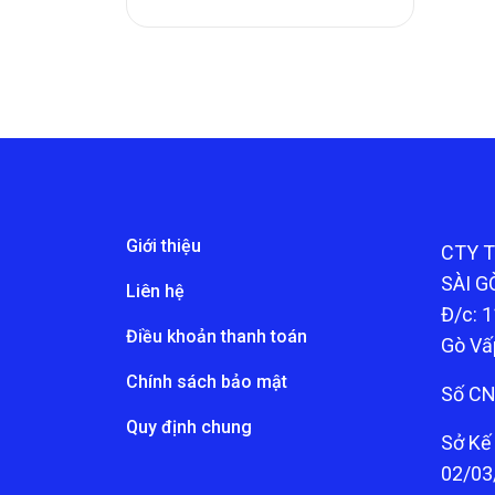
Giới thiệu
CTY 
SÀI G
Liên hệ
Đ/c: 1
Điều khoản thanh toán
Gò Vấ
Chính sách bảo mật
Số CN
Quy định chung
Sở Kế
02/03