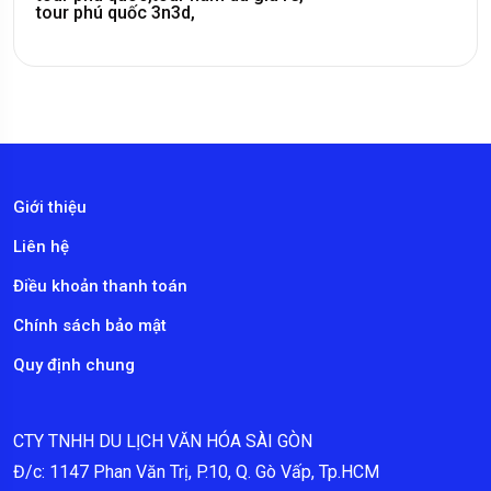
tour phú quốc 3n3d,
Giới thiệu
Liên hệ
Điều khoản thanh toán
Chính sách bảo mật
Quy định chung
CTY TNHH DU LỊCH VĂN HÓA SÀI GÒN
Đ/c: 1147 Phan Văn Trị, P.10, Q. Gò Vấp, Tp.HCM