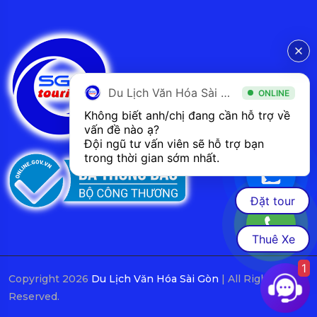
Du Lịch Văn Hóa Sài Gòn
ONLINE
Không biết anh/chị đang cần hỗ trợ về 
vấn đề nào ạ? 
Đội ngũ tư vấn viên sẽ hỗ trợ bạn 
trong thời gian sớm nhất.  
Đặt tour
Thuê Xe
1
Copyright 2026
Du Lịch Văn Hóa Sài Gòn
| All Rights
Reserved.