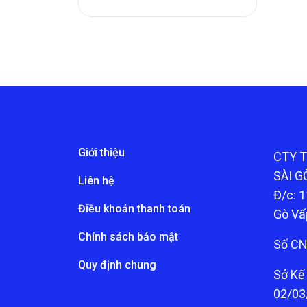
Giới thiệu
CTY 
SÀI G
Liên hệ
Đ/c: 1
Điều khoản thanh toán
Gò Vấ
Chính sách bảo mật
Số CN
Quy định chung
Sở Kế
02/03