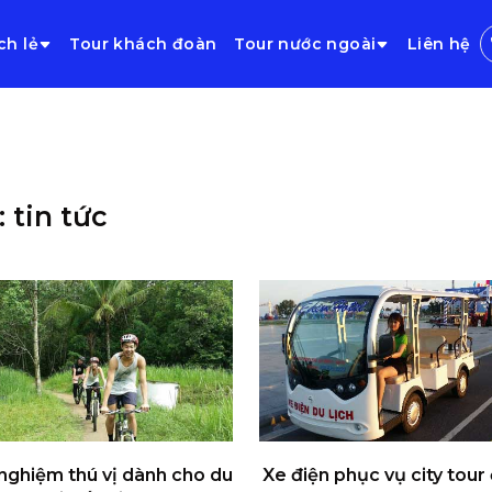
ch lẻ
Tour khách đoàn
Tour nước ngoài
Liên hệ
 tin tức
 nghiệm thú vị dành cho du
Xe điện phục vụ city tour