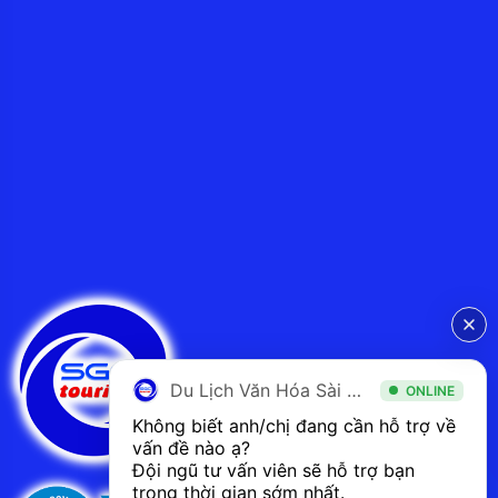
Du Lịch Văn Hóa Sài Gòn
ONLINE
Không biết anh/chị đang cần hỗ trợ về 
vấn đề nào ạ? 
Đội ngũ tư vấn viên sẽ hỗ trợ bạn 
trong thời gian sớm nhất.  