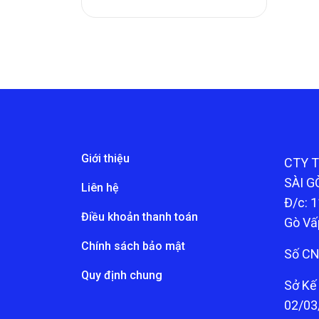
Giới thiệu
CTY 
SÀI G
Liên hệ
Đ/c: 1
Điều khoản thanh toán
Gò Vấ
Chính sách bảo mật
Số CN
Quy định chung
Sở Kế
02/03