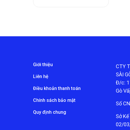
Giới thiệu
CTY 
SÀI G
Liên hệ
Đ/c: 1
Điều khoản thanh toán
Gò Vấ
Chính sách bảo mật
Số CN
Quy định chung
Sở Kế
02/03