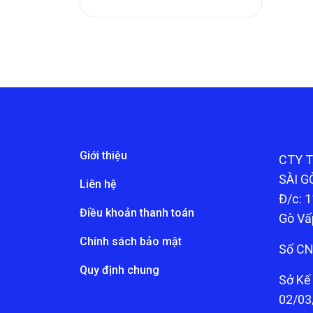
Giới thiệu
CTY 
SÀI G
Liên hệ
Đ/c: 1
Điều khoản thanh toán
Gò Vấ
Chính sách bảo mật
Số CN
Quy định chung
Sở Kế
02/03