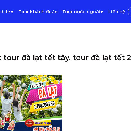
ch lẻ
Tour khách đoàn
Tour nước ngoài
Liên hệ
 tour đà lạt tết tây. tour đà lạt tết 