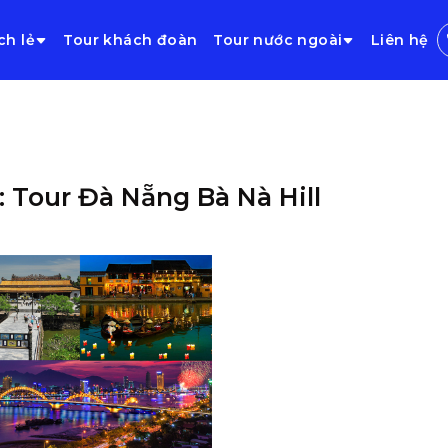
ch lẻ
Tour khách đoàn
Tour nước ngoài
Liên hệ
: Tour Đà Nẵng Bà Nà Hill