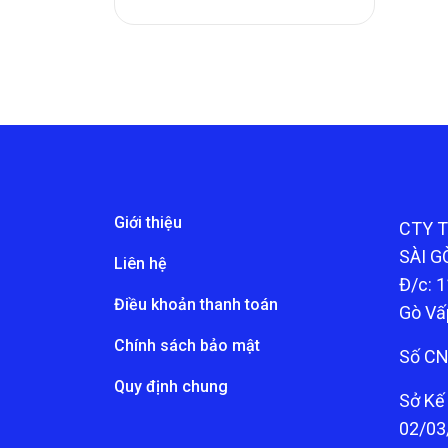
Giới thiệu
CTY 
SÀI G
Liên hệ
Đ/c: 1
Điều khoản thanh toán
Gò Vấ
Chính sách bảo mật
Số CN
Quy định chung
Sở Kế
02/03