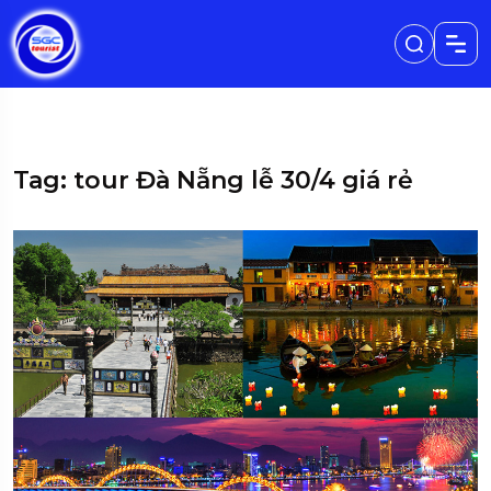
Tag: tour Đà Nẵng lễ 30/4 giá rẻ