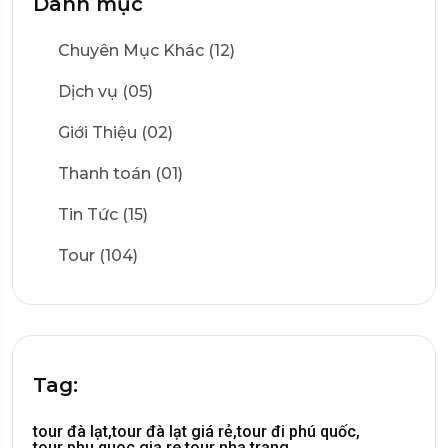
Danh mục
Chuyên Mục Khác (12)
Dịch vụ (05)
Giới Thiệu (02)
Thanh toán (01)
Tin Tức (15)
Tour (104)
Tag:
tour đà lạt,
tour đà lạt giá rẻ,
tour đi phú quốc,
tour phu quoc gia re,
tour nha trang,