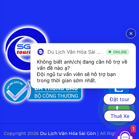
Du Lịch Văn Hóa Sài Gòn
ONLINE
Không biết anh/chị đang cần hỗ trợ về 
vấn đề nào ạ? 
Đội ngũ tư vấn viên sẽ hỗ trợ bạn 
trong thời gian sớm nhất.  
Đặt tour
Thuê Xe
1
Copyright 2026
Du Lịch Văn Hóa Sài Gòn
| All Rights