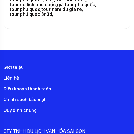
tour du lịch phú quốc,
giá tour phú quốc,
tour phu quoc,
tour nam du gia re,
tour phú quốc 3n3d,
Giới thiệu
Liên hệ
Điều khoản thanh toán
Chính sách bảo mật
Quy định chung
CTY TNHH DU LỊCH VĂN HÓA SÀI GÒN