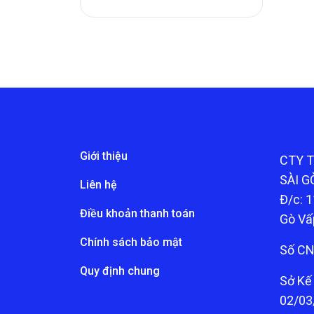
Giới thiệu
CTY 
SÀI G
Liên hệ
Đ/c: 1
Điều khoản thanh toán
Gò Vấ
Chính sách bảo mật
Số CN
Quy định chung
Sở Kế
02/03