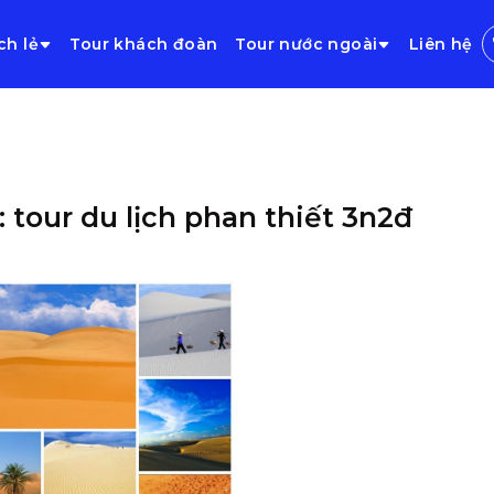
ch lẻ
Tour khách đoàn
Tour nước ngoài
Liên hệ
: tour du lịch phan thiết 3n2đ