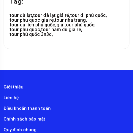
Tag:
tour đà lạt,
tour đà lạt giá rẻ,
tour đi phú quốc,
tour phu quoc gia re,
tour nha trang,
tour du lịch phú quốc,
giá tour phú quốc,
tour phu quoc,
tour nam du gia re,
tour phú quốc 3n3d,
Giới thiệu
Liên hệ
Điều khoản thanh toán
Chính sách bảo mật
Quy định chung