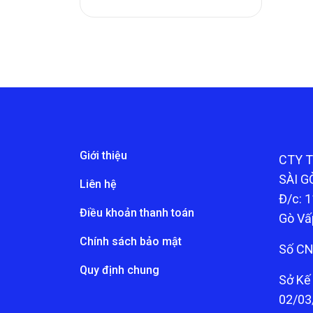
Giới thiệu
CTY 
SÀI G
Liên hệ
Đ/c: 1
Điều khoản thanh toán
Gò Vấ
Chính sách bảo mật
Số CN
Quy định chung
Sở Kế
02/03