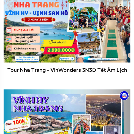
Tour Nha Trang – VinWonders 3N3Đ Tết Âm Lịch