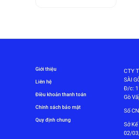
Giới thiệu
CTY 
SÀI G
Liên hệ
Đ/c: 1
Điều khoản thanh toán
Gò Vấ
Chính sách bảo mật
Số CN
Quy định chung
Sở Kế
02/03