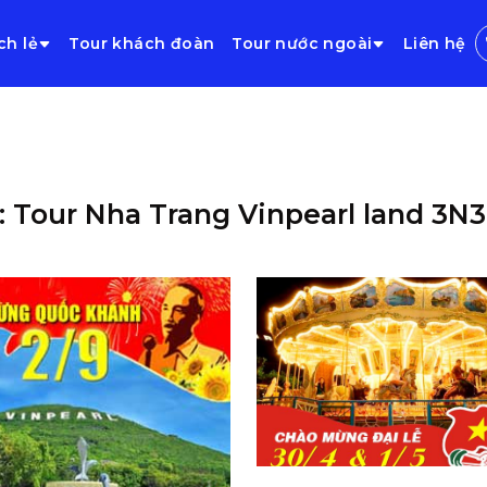
ch lẻ
Tour khách đoàn
Tour nước ngoài
Liên hệ
: Tour Nha Trang Vinpearl land 3N