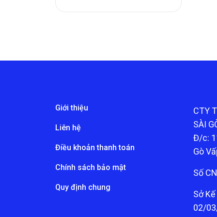
Giới thiệu
CTY 
SÀI G
Liên hệ
Đ/c: 1
Điều khoản thanh toán
Gò Vấ
Chính sách bảo mật
Số CN
Quy định chung
Sở Kế
02/03