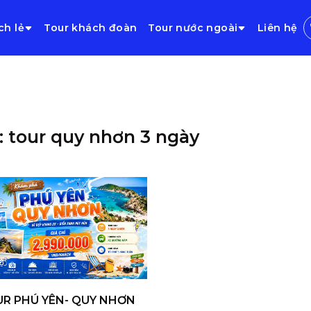
ch lẻ
Tour khách đoàn
Tour nước ngoài
Liên hệ
: tour quy nhơn 3 ngày
R PHÚ YÊN- QUY NHƠN